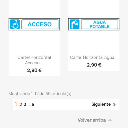
Vistazo rápido
Vistazo rápido
visibility
visibility
Cartel Horizontal
Cartel Horizontal Agua...
Acceso...
2,90 €
2,90 €
Mostrando 1-12 de 60 artículo(s)
1

Siguiente
2
3
…
5
Volver arriba
