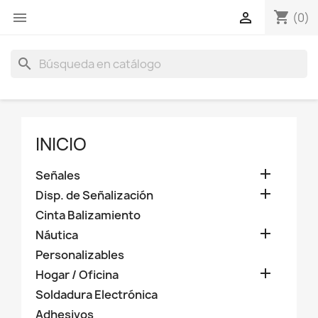
shopping_cart
menu

(0)
search
INICIO

Señales

Disp. de Señalización
Cinta Balizamiento

Náutica
Personalizables

Hogar / Oficina
Soldadura Electrónica
Adhesivos