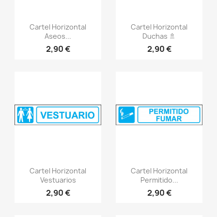
Vistazo rápido
Vistazo rápido
visibility
visibility
Cartel Horizontal
Cartel Horizontal
Aseos...
Duchas 🚿
2,90 €
2,90 €
Vistazo rápido
Vistazo rápido
visibility
visibility
Cartel Horizontal
Cartel Horizontal
Vestuarios
Permitido...
2,90 €
2,90 €