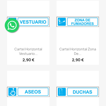
¨
Vistazo rápido
Vistazo rápido
visibility
visibility
Cartel Horizontal
Cartel Horizontal Zona
Vestuario...
De...
2,90 €
2,90 €