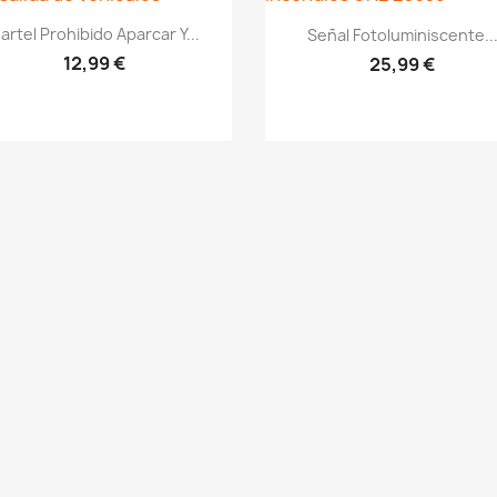
Vistazo rápido
Vistazo rápido
visibility
visibility
artel Prohibido Aparcar Y...
Señal Fotoluminiscente..
12,99 €
25,99 €