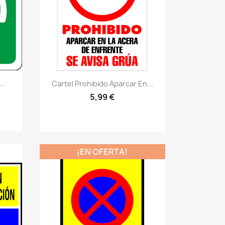
Vistazo rápido
visibility
..
Cartel Prohibido Aparcar En...
5,99 €
¡EN OFERTA!