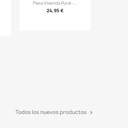
Vistazo rápido
visibility
Placa Vivienda Rural -...
.
24,95 €
Todos los nuevos productos
keyboard_arrow_right