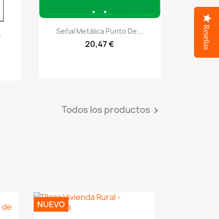
Reseñas
Vistazo rápido
visibility
Señal Metálica Punto De...
.
20,47 €
Todos los productos

NUEVO