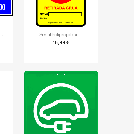
Vistazo rápido
visibility
..
Señal Polipropileno...
16,99 €