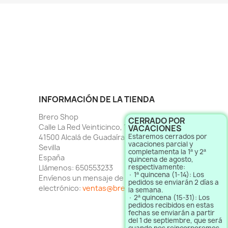
INFORMACIÓN DE LA TIENDA
Brero Shop
CERRADO POR
Calle La Red Veinticinco, 1
VACACIONES
Estaremos cerrados por
41500 Alcalá de Guadaíra
vacaciones parcial y
Sevilla
completamenta la 1ª y 2ª
España
quincena de agosto,
respectivamente:
Llámenos:
650553233
· 1ª quincena (1-14): Los
Envíenos un mensaje de correo
pedidos se enviarán 2 días a
electrónico:
ventas@brero.es
la semana.
· 2ª quincena (15-31): Los
pedidos recibidos en estas
fechas se enviarán a partir
del 1 de septiembre, que será