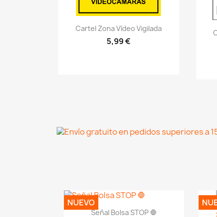
Vistazo rápido
visibility
Cartel Zona Vídeo Vigilada
C
5,99 €
NUEVO
NU
Vistazo rápido
visibility
Señal Bolsa STOP 🛑