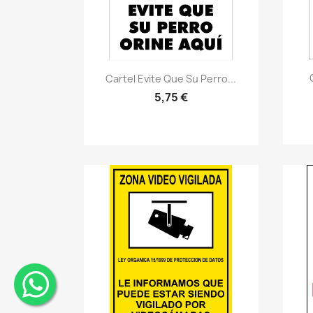
Vistazo rápido
visibility
Cartel Evite Que Su Perro...
5,75 €
¨