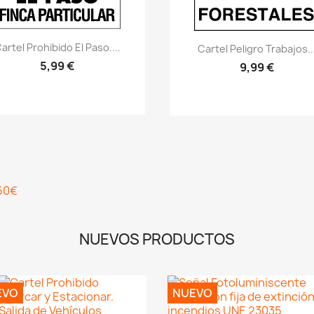
Vistazo rápido
visibility
Vistazo rápido
visibility
artel Prohibido El Paso....
Cartel Peligro Trabajos..
5,99 €
9,99 €
NUEVOS PRODUCTOS
EVO
NUEVO