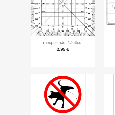
Vistazo rápido
visibility
Transportador Náutico...
2,95 €