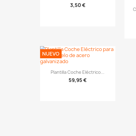
3,50 €
C
NUEVO
Vistazo rápido
visibility
Plantilla Coche Eléctrico...
59,95 €