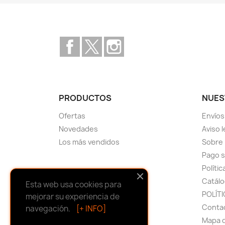
Facebook
Twitter
Instagram
PRODUCTOS
NUES
Ofertas
Envíos
Novedades
Aviso 
Los más vendidos
Sobre
Pago 
Políti
Catálo
Esta web usa cookies para
POLÍTI
mejorar su experiencia de
Conta
navegación.
[+ INFO]
Mapa d