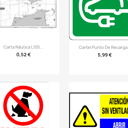
Vistazo rápido
visibility
Vistazo rápido
visibility
Carta Náutica L105...
Cartel Punto De Recarga.
0,52 €
5,99 €