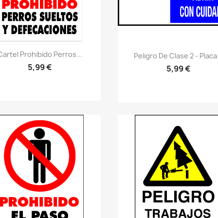
Vistazo rápido
visibility
Cartel Prohibido Perros...
Vistazo rápido
visibility
Peligro De Clase 2 - Placa.
5,99 €
5,99 €