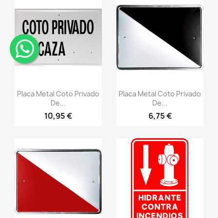
¨
Vistazo rápido
Vistazo rápido
visibility
visibility
Placa Metal Coto Privado
Placa Metal Coto Privado
De...
De...
10,95 €
6,75 €