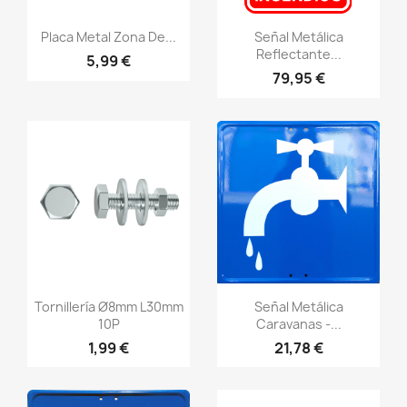
Vistazo rápido
Vistazo rápido
visibility
visibility
Placa Metal Zona De...
Señal Metálica
Reflectante...
5,99 €
79,95 €
Vistazo rápido
Vistazo rápido
visibility
visibility
Tornillería Ø8mm L30mm
Señal Metálica
10P
Caravanas -...
1,99 €
21,78 €