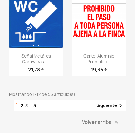
Vistazo rápido
Vistazo rápido
visibility
visibility
Señal Metálica
Cartel Aluminio
Caravanas -...
Prohibido...
21,78 €
19,35 €
Mostrando 1-12 de 56 artículo(s)
1

Siguiente
2
3
…
5
Volver arriba
