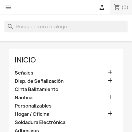
shopping_cart
menu

(0)
search
INICIO

Señales

Disp. de Señalización
Cinta Balizamiento

Náutica
Personalizables

Hogar / Oficina
Soldadura Electrónica
Adhesivos