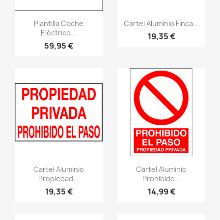
Vistazo rápido
Vistazo rápido
visibility
visibility
Plantilla Coche
Cartel Aluminio Finca...
Eléctrico...
19,35 €
59,95 €
Vistazo rápido
Vistazo rápido
visibility
visibility
Cartel Aluminio
Cartel Aluminio
Propiedad...
Prohibido...
19,35 €
14,99 €