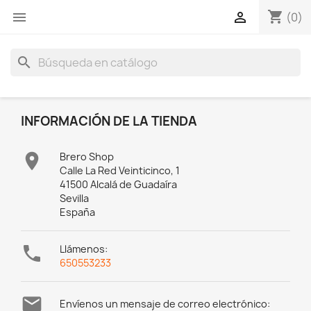
shopping_cart
menu

(0)
search
INFORMACIÓN DE LA TIENDA

Brero Shop
Calle La Red Veinticinco, 1
41500 Alcalá de Guadaíra
Sevilla
España

Llámenos:
650553233

Envíenos un mensaje de correo electrónico: