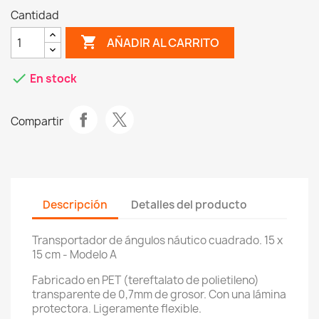
Cantidad
shopping_cart
AÑADIR AL CARRITO
check
En stock
Compartir
Descripción
Detalles del producto
Transportador de ángulos náutico cuadrado. 15 x
15 cm - Modelo A
Fabricado en PET (tereftalato de polietileno)
transparente de 0,7mm de grosor. Con una lámina
protectora. Ligeramente flexible.