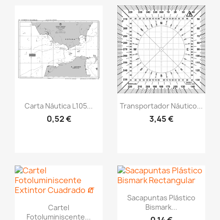
Vistazo rápido
visibility
Vistazo rápido
visibility
Carta Náutica L105...
Transportador Náutico...
0,52 €
3,45 €
Vistazo rápido
visibility
Sacapuntas Plástico
Vistazo rápido
visibility
Bismark...
Cartel
Fotoluminiscente...
0,14 €