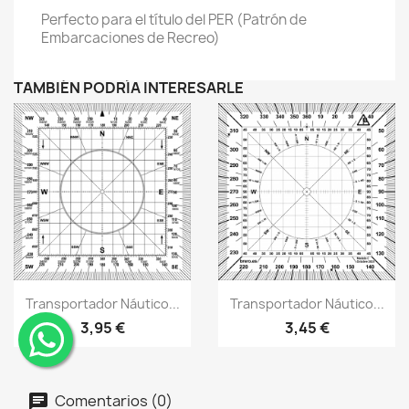
Perfecto para el título del PER (Patrón de
Embarcaciones de Recreo)
TAMBIÉN PODRÍA INTERESARLE
Vistazo rápido
Vistazo rápido
visibility
visibility
Transportador Náutico...
Transportador Náutico...
3,95 €
3,45 €
¨
Comentarios (0)