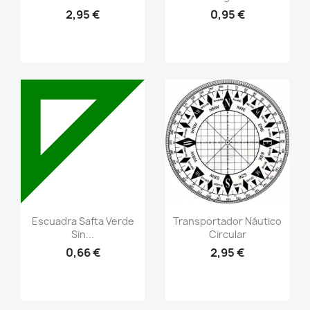
2,95 €
0,95 €
Vistazo rápido
Vistazo rápido
visibility
visibility
Escuadra Safta Verde
Transportador Náutico
Sin...
Circular
0,66 €
2,95 €