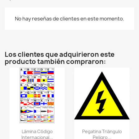
No hay reseñas de clientes en este momento.
Los clientes que adquirieron este
producto también compraron:
Vistazo rápido
Vistazo rápido
visibility
visibility
Lámina Código
Pegatina Triángulo
Internacional...
Peligro...