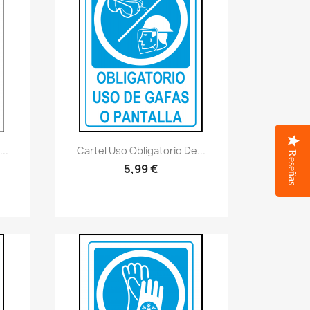
Vistazo rápido
visibility
..
Cartel Uso Obligatorio De...
Reseñas
5,99 €