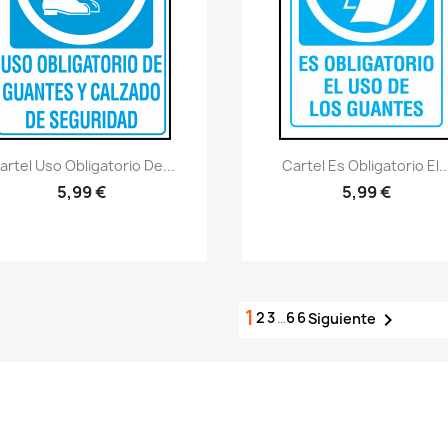
Vistazo rápido
Vistazo rápido
visibility
visibility
artel Uso Obligatorio De...
Cartel Es Obligatorio El..
5,99 €
5,99 €
1
2
3
…
66

Siguiente