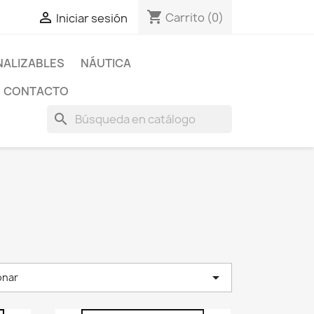
shopping_cart

Carrito
(0)
Iniciar sesión
ALIZABLES
NÁUTICA
CONTACTO
search

onar