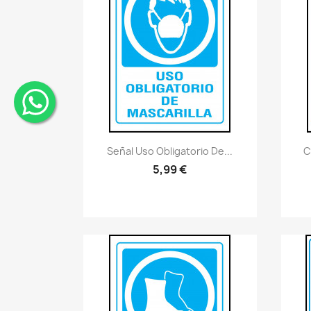
¨
Vistazo rápido
visibility
Señal Uso Obligatorio De...
C
5,99 €