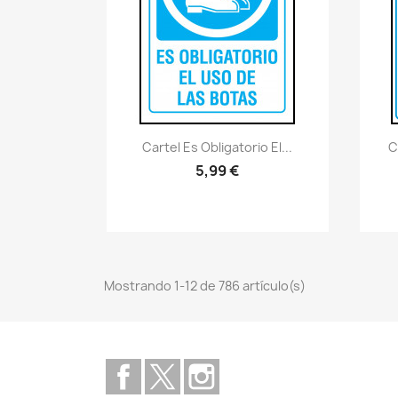
Vistazo rápido
visibility
Cartel Es Obligatorio El...
C
5,99 €
Mostrando 1-12 de 786 artículo(s)
Facebook
Twitter
Instagram