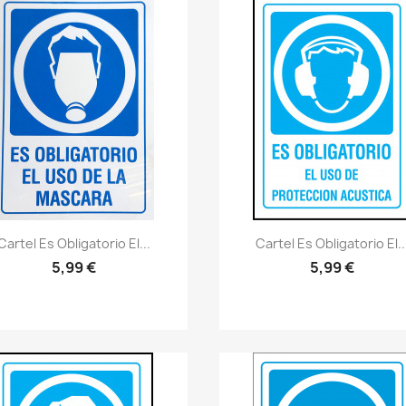
Vistazo rápido
Vistazo rápido
visibility
visibility
Cartel Es Obligatorio El...
Cartel Es Obligatorio El..
5,99 €
5,99 €