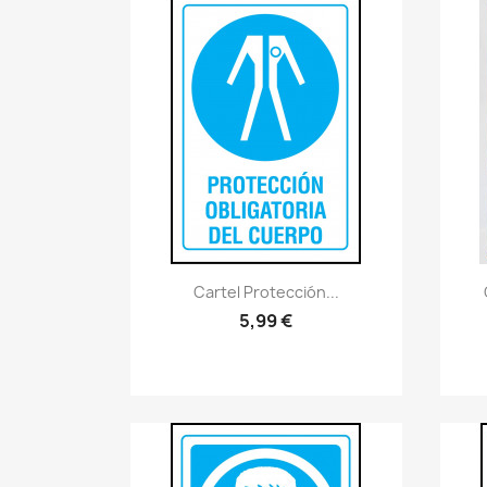
Vistazo rápido
visibility
Cartel Protección...
5,99 €