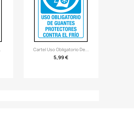
Vistazo rápido
visibility
.
Cartel Uso Obligatorio De...
5,99 €