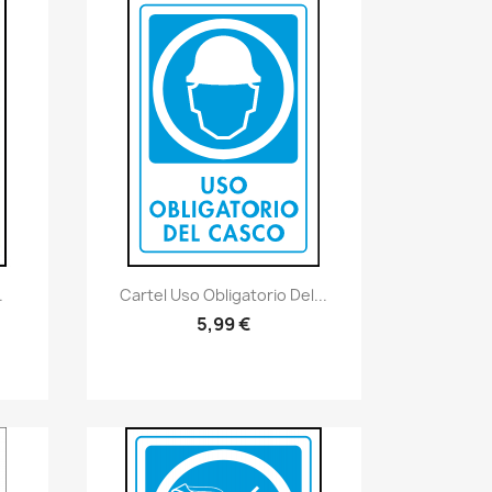
Vistazo rápido
visibility
Cartel Uso Obligatorio Del...
.
5,99 €