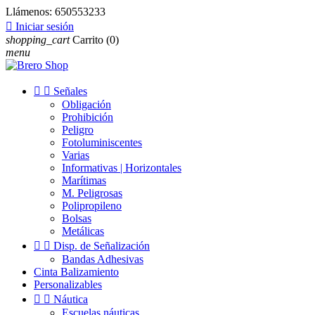
Llámenos:
650553233

Iniciar sesión
shopping_cart
Carrito
(0)
menu


Señales
Obligación
Prohibición
Peligro
Fotoluminiscentes
Varias
Informativas | Horizontales
Marítimas
M. Peligrosas
Polipropileno
Bolsas
Metálicas


Disp. de Señalización
Bandas Adhesivas
Cinta Balizamiento
Personalizables


Náutica
Escuelas náuticas