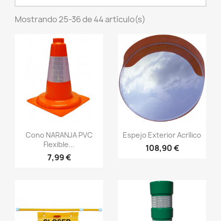
Mostrando 25-36 de 44 artículo(s)
Vistazo rápido
Vistazo rápido
visibility
visibility
Cono NARANJA PVC
Espejo Exterior Acrílico
Flexible...
108,90 €
7,99 €