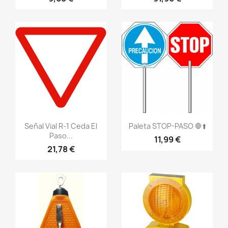
Vistazo rápido
Vistazo rápido
visibility
visibility
Señal Vial R-1 Ceda El
Paleta STOP-PASO 🛑⬆️
Paso...
11,99 €
21,78 €