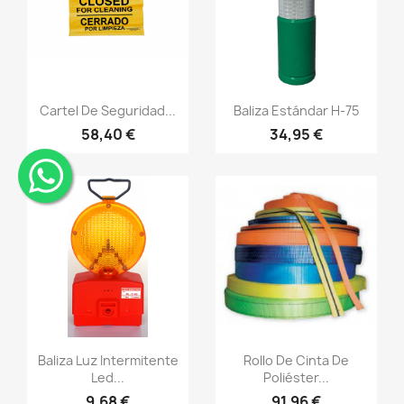
Vistazo rápido
Vistazo rápido
visibility
visibility
Cartel De Seguridad...
Baliza Estándar H-75
58,40 €
34,95 €
¨
Vistazo rápido
Vistazo rápido
visibility
visibility
Baliza Luz Intermitente
Rollo De Cinta De
Led...
Poliéster...
9,68 €
91,96 €