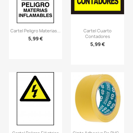
Vistazo rápido
Vistazo rápido
visibility
visibility
Cartel Peligro Materias...
Cartel Cuarto
Contadores
5,99 €
5,99 €
Vistazo rápido
Vistazo rápido
visibility
visibility