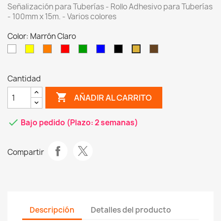
Señalización para Tuberías - Rollo Adhesivo para Tuberías
- 100mm x 15m. - Varios colores
Color: Marrón Claro
Blanco
Amarillo
Naranja
Rojo
Verde
Azul
Negro
Marrón
Marrón
Oscuro
Claro
Cantidad
shopping_cart
AÑADIR AL CARRITO
check
Bajo pedido (Plazo: 2 semanas)
Compartir
Descripción
Detalles del producto