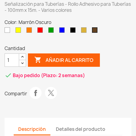
Señalización para Tuberías - Rollo Adhesivo para Tuberías
- 100mm x 15m. - Varios colores
Color: Marrón Oscuro
Blanco
Amarillo
Naranja
Rojo
Verde
Azul
Negro
Marrón
Marrón
Claro
Oscuro
Cantidad
shopping_cart
AÑADIR AL CARRITO
check
Bajo pedido (Plazo: 2 semanas)
Compartir
Descripción
Detalles del producto