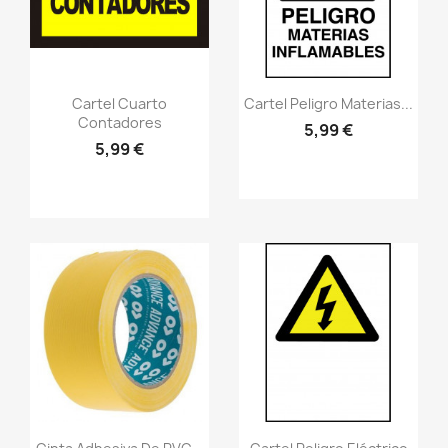
Vistazo rápido
Vistazo rápido
visibility
visibility
Cartel Cuarto
Cartel Peligro Materias...
Contadores
5,99 €
5,99 €
Vistazo rápido
Vistazo rápido
visibility
visibility