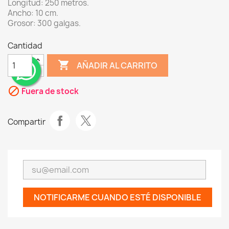
Longitud: 250 metros.
Ancho: 10 cm.
Grosor: 300 galgas.
Cantidad
shopping_cart
AÑADIR AL CARRITO
¨
block
Fuera de stock
Compartir
NOTIFICARME CUANDO ESTÉ DISPONIBLE