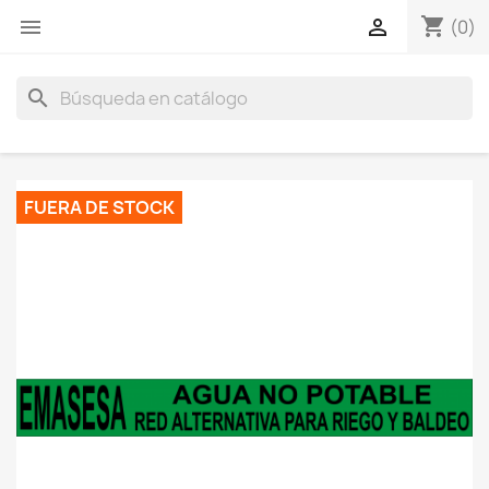
shopping_cart
menu

(0)
search
FUERA DE STOCK