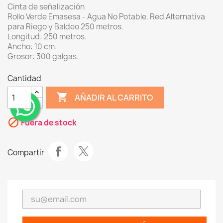
Cinta de señalización
Rollo Verde Emasesa - Agua No Potable. Red Alternativa
para Riego y Baldeo 250 metros.
Longitud: 250 metros.
Ancho: 10 cm.
Grosor: 300 galgas.
Cantidad
shopping_cart
AÑADIR AL CARRITO
¨
block
Fuera de stock
Compartir