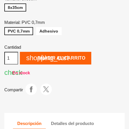
8x35cm
Material: PVC 0,7mm
PVC 0,7mm
Adhesivo
Cantidad
shopping_cart
AÑADIR AL CARRITO
check
En stock
Compartir
Descripción
Detalles del producto