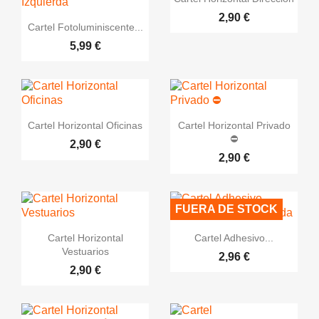
2,90 €
visibility
Vistazo rápido
Cartel Fotoluminiscente...
5,99 €
visibility
visibility
Vistazo rápido
Vistazo rápido
Cartel Horizontal Oficinas
Cartel Horizontal Privado
⛔
2,90 €
2,90 €
FUERA DE STOCK
visibility
visibility
Vistazo rápido
Vistazo rápido
Cartel Horizontal
Cartel Adhesivo...
Vestuarios
2,96 €
2,90 €