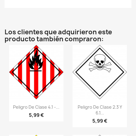
Los clientes que adquirieron este
producto también compraron:
Vistazo rápido
Vistazo rápido
visibility
visibility
Peligro De Clase 4.1 -...
Peligro De Clase 2.3 Y
6.1...
5,99 €
5,99 €