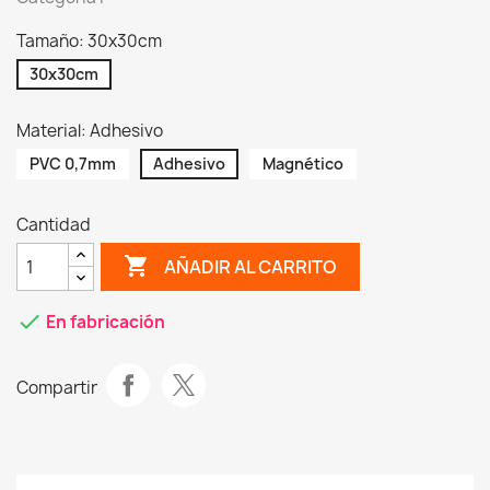
Tamaño: 30x30cm
30x30cm
Material: Adhesivo
PVC 0,7mm
Adhesivo
Magnético
Cantidad
shopping_cart
AÑADIR AL CARRITO
check
En fabricación
Compartir