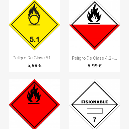
Vistazo rápido
Vistazo rápido
visibility
visibility
Peligro De Clase 5.1 -...
Peligro De Clase 4.2 -...
5,99 €
5,99 €