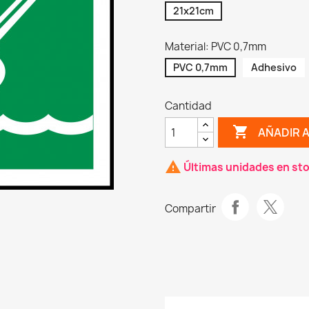
21x21cm
Material: PVC 0,7mm
PVC 0,7mm
Adhesivo
Cantidad
shopping_cart
AÑADIR 
warning
Últimas unidades en st
Compartir