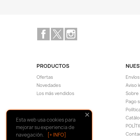
Facebook
Twitter
Instagram
PRODUCTOS
NUES
Ofertas
Envíos
Novedades
Aviso 
Los más vendidos
Sobre
Pago 
Políti
Catálo
Esta web usa cookies para
POLÍTI
mejorar su experiencia de
Conta
navegación.
[+ INFO]