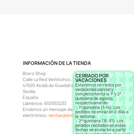
INFORMACIÓN DE LA TIENDA
Brero Shop
CERRADO POR
Calle La Red Veinticinco, 1
VACACIONES
Estaremos cerrados por
41500 Alcalá de Guadaíra
vacaciones parcial y
Sevilla
completamenta la 1ª y 2ª
España
quincena de agosto,
respectivamente:
Llámenos:
650553233
· 1ª quincena (1-14): Los
Envíenos un mensaje de correo
pedidos se enviarán 2 días a
electrónico:
ventas@brero.es
la semana.
· 2ª quincena (15-31): Los
pedidos recibidos en estas
fechas se enviarán a partir