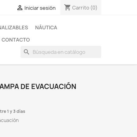
shopping_cart

Carrito
(0)
Iniciar sesión
ALIZABLES
NÁUTICA
CONTACTO
search
RAMPA DE EVACUACIÓN
re 1 y 3 días
acuación