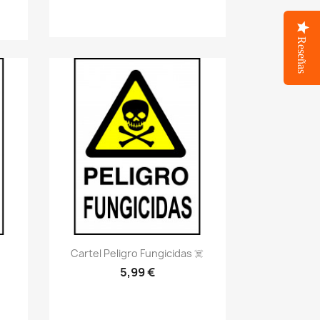
Reseñas
Vistazo rápido
visibility
Cartel Peligro Fungicidas ☠️
5,99 €