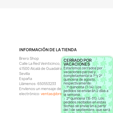
INFORMACIÓN DE LA TIENDA
Brero Shop
CERRADO POR
Calle La Red Veinticinco, 1
VACACIONES
Estaremos cerrados por
41500 Alcalá de Guadaíra
vacaciones parcial y
Sevilla
completamenta la 1ª y 2ª
España
quincena de agosto,
respectivamente:
Llámenos:
650553233
· 1ª quincena (1-14): Los
Envíenos un mensaje de correo
pedidos se enviarán 2 días a
electrónico:
ventas@brero.es
la semana.
· 2ª quincena (15-31): Los
pedidos recibidos en estas
fechas se enviarán a partir
del 1 de septiembre, que será