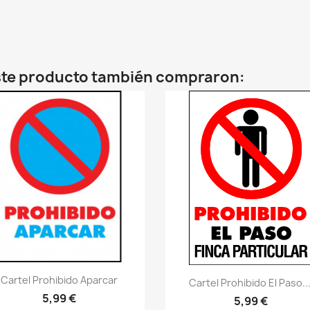
este producto también compraron:
Vistazo rápido
visibility
Cartel Prohibido Aparcar
Vistazo rápido
visibility
Cartel Prohibido El Paso...
5,99 €
5,99 €