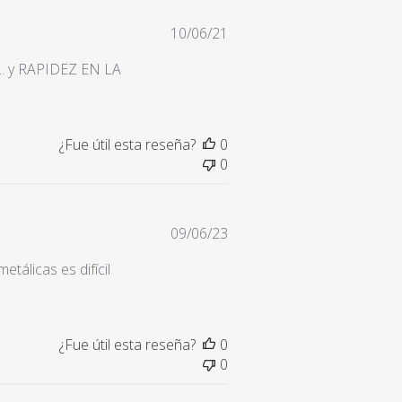
Fecha
10/06/21
de
... y RAPIDEZ EN LA
publicación
¿Fue útil esta reseña?
0
0
Fecha
09/06/23
de
tálicas es difícil
publicación
¿Fue útil esta reseña?
0
0