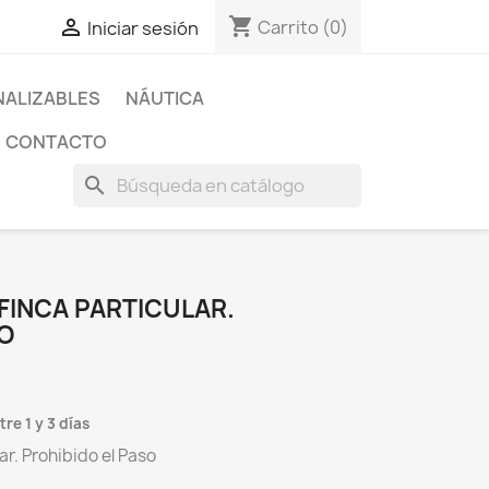
shopping_cart

Carrito
(0)
Iniciar sesión
ALIZABLES
NÁUTICA
CONTACTO
search
FINCA PARTICULAR.
SO
re 1 y 3 días
ar. Prohibido el Paso