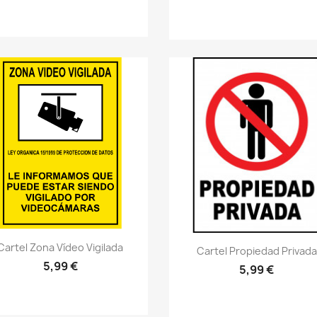
Vistazo rápido
visibility
Cartel Zona Vídeo Vigilada
Vistazo rápido
visibility
Cartel Propiedad Privada
5,99 €
5,99 €