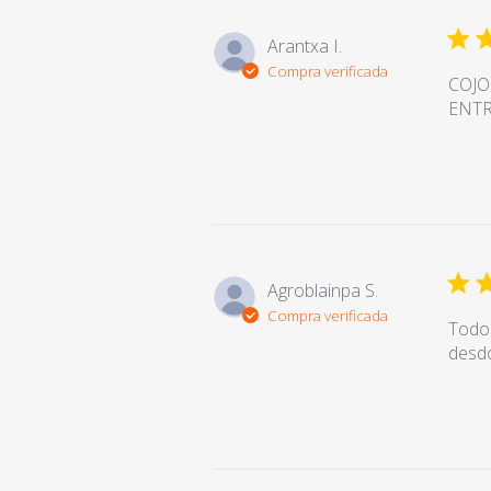
Arantxa I.
Compra verificada
COJON
ENT
Agroblainpa S.
Compra verificada
Todo 
desdo