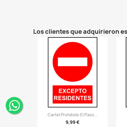
Los clientes que adquirieron 
Vistazo rápido
visibility
¨
Cartel Prohibido El Paso...
9,99 €