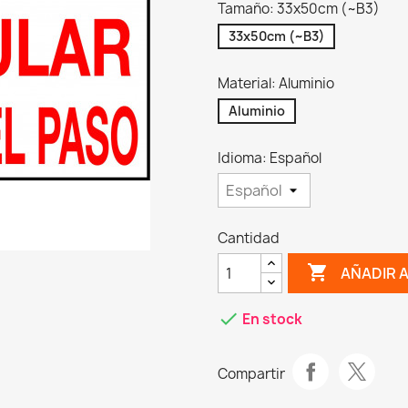
Tamaño: 33x50cm (~B3)
33x50cm (~B3)
Material: Aluminio
Aluminio
Idioma: Español
Cantidad
shopping_cart
AÑADIR 
check
En stock
Compartir