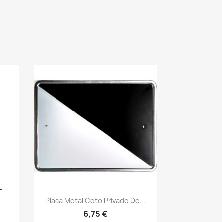
Vistazo rápido
visibility
Placa Metal Coto Privado De...
.
6,75 €