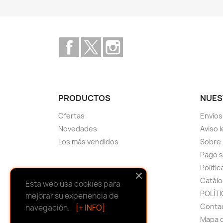
Facebook
Twitter
Instagram
PRODUCTOS
NUES
Ofertas
Envíos
Novedades
Aviso 
Los más vendidos
Sobre
Pago 
Políti
Catálo
Esta web usa cookies para
POLÍTI
mejorar su experiencia de
Conta
navegación.
[+ INFO]
Mapa d