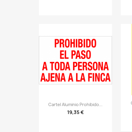
Vistazo rápido
visibility
Cartel Aluminio Prohibido...
19,35 €