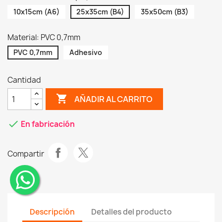
10x15cm (A6)
25x35cm (B4)
35x50cm (B3)
Material: PVC 0,7mm
PVC 0,7mm
Adhesivo
Cantidad
shopping_cart
AÑADIR AL CARRITO
check
En fabricación
Compartir
¨
Descripción
Detalles del producto