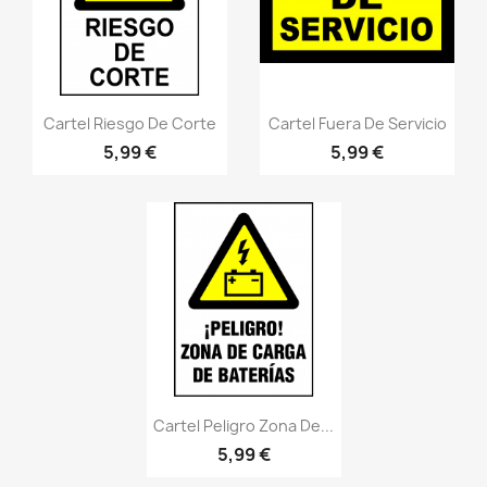
Vistazo rápido
Vistazo rápido
visibility
visibility
Cartel Riesgo De Corte
Cartel Fuera De Servicio
5,99 €
5,99 €
Vistazo rápido
visibility
Cartel Peligro Zona De...
5,99 €