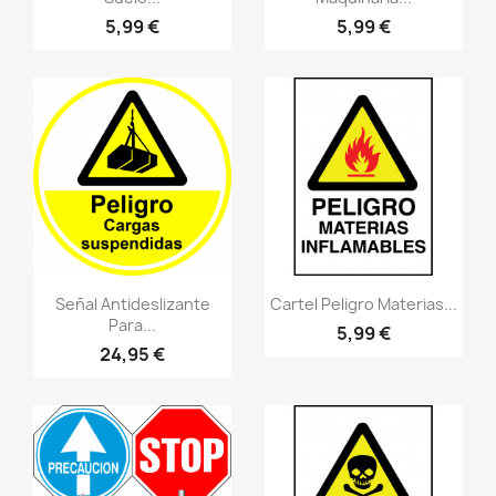
5,99 €
5,99 €
Vistazo rápido
Vistazo rápido
visibility
visibility
Señal Antideslizante
Cartel Peligro Materias...
Para...
5,99 €
24,95 €