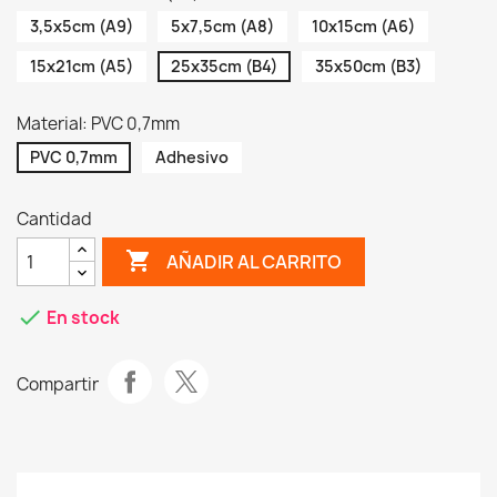
3,5x5cm (A9)
5x7,5cm (A8)
10x15cm (A6)
15x21cm (A5)
25x35cm (B4)
35x50cm (B3)
Material: PVC 0,7mm
PVC 0,7mm
Adhesivo
Cantidad
shopping_cart
AÑADIR AL CARRITO
check
En stock
Compartir