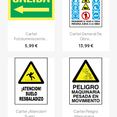
Vistazo rápido
Vistazo rápido
visibility
visibility
Cartel General De
Cartel
Obra...
Fotoluminiscente...
13,99 €
5,99 €
Vistazo rápido
Vistazo rápido
visibility
visibility
Cartel ¡Atención!
Cartel Peligro
Suelo...
Maquinaria...