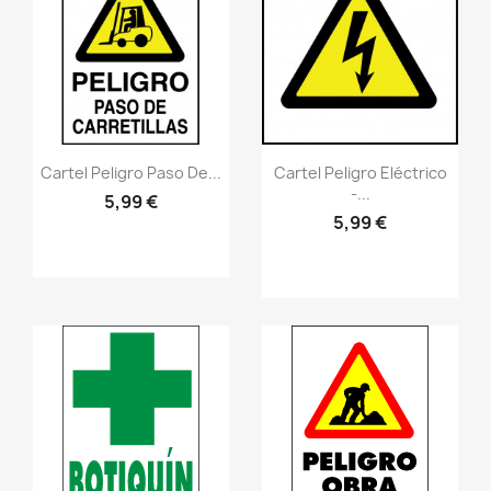
Vistazo rápido
Vistazo rápido
visibility
visibility
Cartel Peligro Paso De...
Cartel Peligro Eléctrico
-...
5,99 €
5,99 €