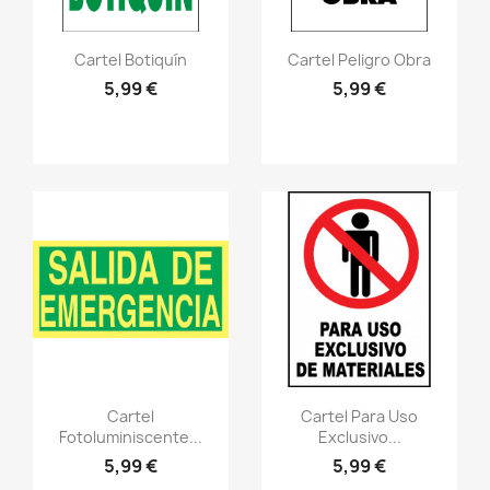
Vistazo rápido
Vistazo rápido
visibility
visibility
Cartel Botiquín
Cartel Peligro Obra
5,99 €
5,99 €
Vistazo rápido
Vistazo rápido
visibility
visibility
Cartel
Cartel Para Uso
Fotoluminiscente...
Exclusivo...
5,99 €
5,99 €