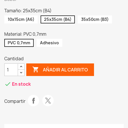
Tamaño: 25x35cm (B4)
10x15cm (A6)
25x35cm (B4)
35x50cm (B3)
Material: PVC 0,7mm
PVC 0,7mm
Adhesivo
Cantidad
shopping_cart
AÑADIR AL CARRITO
check
En stock
Compartir