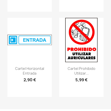
Vistazo rápido
Vistazo rápido
visibility
visibility
Cartel Horizontal
Cartel Prohibido
Entrada
Utilizar...
2,90 €
5,99 €