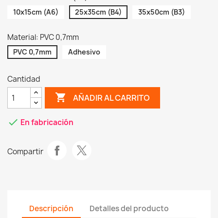
10x15cm (A6)
25x35cm (B4)
35x50cm (B3)
Material: PVC 0,7mm
PVC 0,7mm
Adhesivo
Cantidad
shopping_cart
AÑADIR AL CARRITO
check
En fabricación
Compartir
Descripción
Detalles del producto