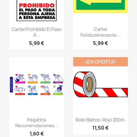
Vistazo rápido
Vistazo rápido
visibility
visibility
Cartel Prohibido El Paso
Cartel
A...
Fotoluminiscente...
5,99 €
5,99 €
¡EN OFERTA!
Vistazo rápido
Vistazo rápido
visibility
visibility
Pegatina
Rollo Blanco-Rojo 200m.
Recomendaciones...
11,50 €
1,60 €