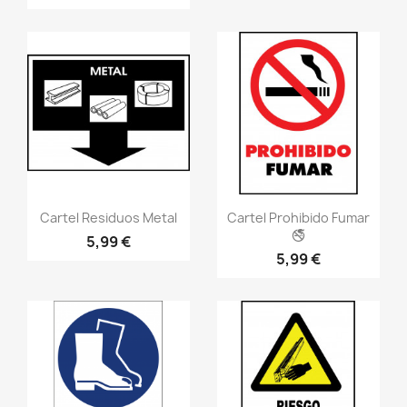
Vistazo rápido
Vistazo rápido
visibility
visibility
Cartel Residuos Metal
Cartel Prohibido Fumar
🚭
5,99 €
5,99 €