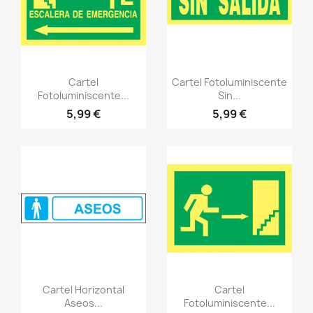
Vistazo rápido
Vistazo rápido
visibility
visibility
Cartel
Cartel Fotoluminiscente
Fotoluminiscente...
Sin...
5,99 €
5,99 €
Vistazo rápido
Vistazo rápido
visibility
visibility
Cartel Horizontal
Cartel
Aseos...
Fotoluminiscente...