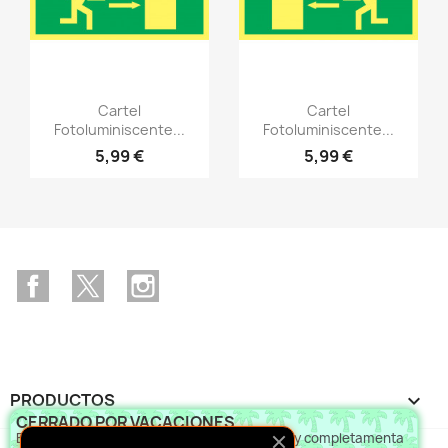
Vistazo rápido
Vistazo rápido
visibility
visibility
Cartel
Cartel
Fotoluminiscente...
Fotoluminiscente...
5,99 €
5,99 €
Facebook
Twitter
Instagram
PRODUCTOS

CERRADO POR VACACIONES
Estaremos cerrados por vacaciones parcial y completamenta