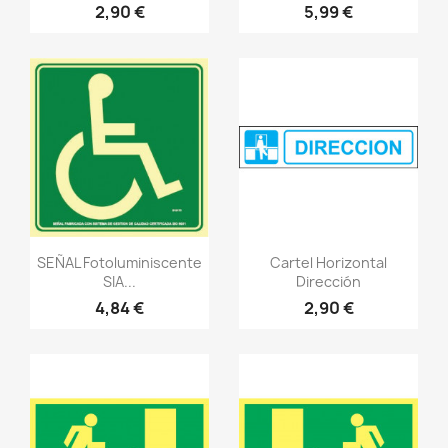
2,90 €
5,99 €
Vistazo rápido
Vistazo rápido
visibility
visibility
SEÑAL Fotoluminiscente
Cartel Horizontal
SIA...
Dirección
4,84 €
2,90 €