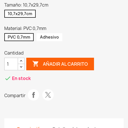
Tamaño: 10,7x29,7cm
10,7x29,7cm
Material: PVC 0,7mm
PVC 0,7mm
Adhesivo
Cantidad
shopping_cart
AÑADIR AL CARRITO
check
En stock
Compartir