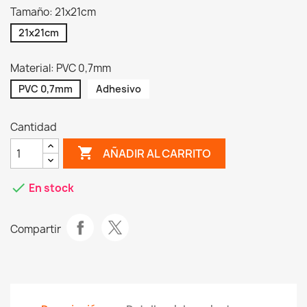
Tamaño: 21x21cm
21x21cm
Material: PVC 0,7mm
PVC 0,7mm
Adhesivo
Cantidad
shopping_cart
AÑADIR AL CARRITO
check
En stock
Compartir