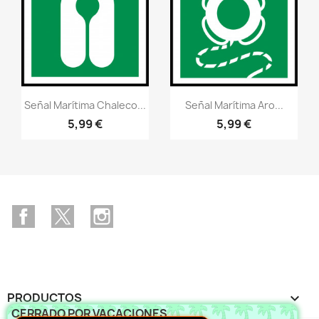
Vistazo rápido
Vistazo rápido
visibility
visibility
Señal Marítima Chaleco...
Señal Marítima Aro...
5,99 €
5,99 €
Facebook
Twitter
Instagram
PRODUCTOS

CERRADO POR VACACIONES