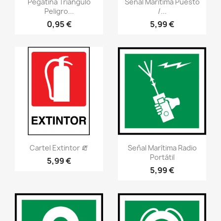
Vistazo rápido
Vistazo rápido
visibility
visibility
Pegatina Triángulo
Señal Marítima Puesto
Peligro...
/...
0,95 €
5,99 €
Vistazo rápido
Vistazo rápido
visibility
visibility
Cartel Extintor 🧯
Señal Marítima Radio
Portátil
5,99 €
5,99 €