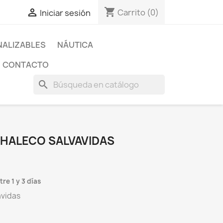
shopping_cart

Carrito
(0)
Iniciar sesión
ALIZABLES
NÁUTICA
CONTACTO
search
CHALECO SALVAVIDAS
re 1 y 3 días
avidas