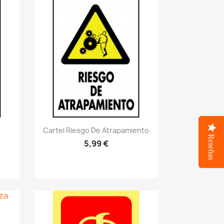
Vistazo rápido
visibility
.
Cartel Riesgo De Atrapamiento
Reseñas
5,99 €
..