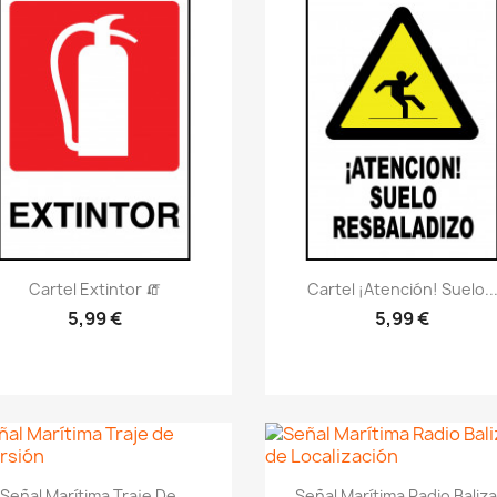
Vistazo rápido
Vistazo rápido
visibility
visibility
Cartel Extintor 🧯
Cartel ¡Atención! Suelo..
5,99 €
5,99 €
Vistazo rápido
Vistazo rápido
visibility
visibility
Señal Marítima Traje De...
Señal Marítima Radio Baliza.