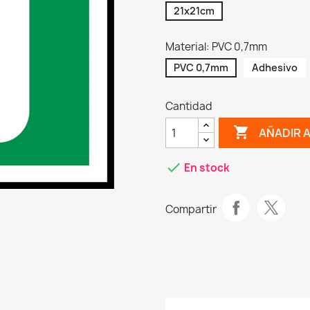
21x21cm
Material: PVC 0,7mm
PVC 0,7mm
Adhesivo
Cantidad
shopping_cart
AÑADIR 
check
En stock
Compartir