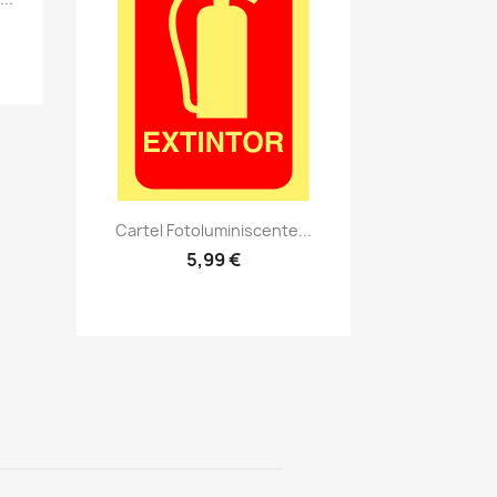
Vistazo rápido
visibility
Cartel Fotoluminiscente...
5,99 €