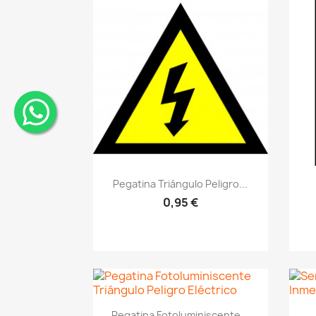
¨
Vistazo rápido
visibility
Pegatina Triángulo Peligro...
0,95 €
Vistazo rápido
visibility
Pegatina Fotoluminiscente...