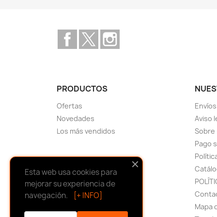
Facebook
Twitter
Instagram
PRODUCTOS
NUES
Ofertas
Envíos
Novedades
Aviso 
Los más vendidos
Sobre
Pago 
Políti
Catálo
Esta web usa cookies para
POLÍTI
mejorar su experiencia de
Conta
navegación.
[+ INFO]
Mapa d