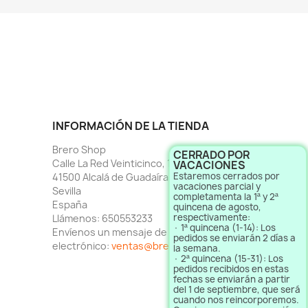
INFORMACIÓN DE LA TIENDA
Brero Shop
CERRADO POR
Calle La Red Veinticinco, 1
VACACIONES
Estaremos cerrados por
41500 Alcalá de Guadaíra
vacaciones parcial y
Sevilla
completamenta la 1ª y 2ª
España
quincena de agosto,
respectivamente:
Llámenos:
650553233
· 1ª quincena (1-14): Los
Envíenos un mensaje de correo
pedidos se enviarán 2 días a
electrónico:
ventas@brero.es
la semana.
· 2ª quincena (15-31): Los
pedidos recibidos en estas
fechas se enviarán a partir
del 1 de septiembre, que será
cuando nos reincorporemos.