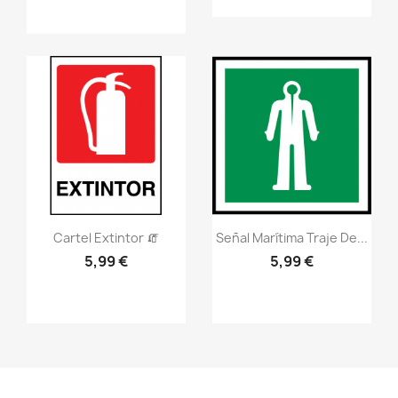
Vistazo rápido
Vistazo rápido
visibility
visibility
Cartel Extintor 🧯
Señal Marítima Traje De...
5,99 €
5,99 €