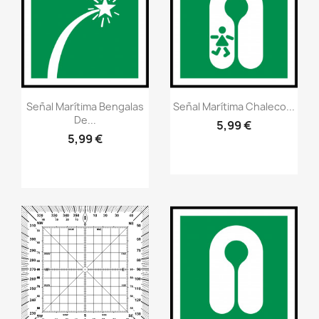
Vistazo rápido
Vistazo rápido
visibility
visibility
Señal Marítima Bengalas
Señal Marítima Chaleco...
De...
5,99 €
5,99 €