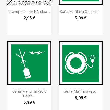
Vistazo rápido
Vistazo rápido
visibility
visibility
Transportador Náutico...
Señal Marítima Chaleco...
2,95 €
5,99 €
Vistazo rápido
Vistazo rápido
visibility
visibility
Señal Marítima Radio
Señal Marítima Aro...
Baliza...
5,99 €
5,99 €