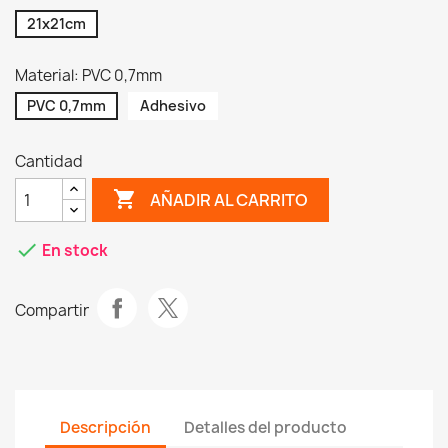
21x21cm
Material: PVC 0,7mm
PVC 0,7mm
Adhesivo
Cantidad
shopping_cart
AÑADIR AL CARRITO
check
En stock
Compartir
Descripción
Detalles del producto