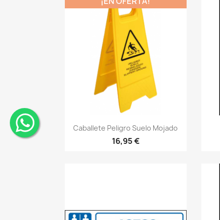
¡EN OFERTA!
Vistazo rápido
visibility
Caballete Peligro Suelo Mojado
¨
16,95 €