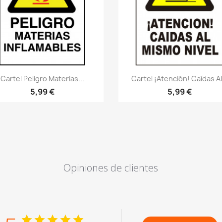
Vistazo rápido
Vistazo rápido
visibility
visibility
Cartel Peligro Materias...
Cartel ¡Atención! Caídas Al.
5,99 €
5,99 €
Opiniones de clientes