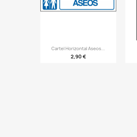
Vistazo rápido
visibility
Cartel Horizontal Aseos...
2,90 €