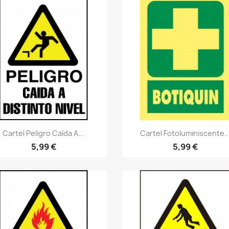
Vistazo rápido
Vistazo rápido
visibility
visibility
Cartel Peligro Caída A...
Cartel Fotoluminiscente..
5,99 €
5,99 €