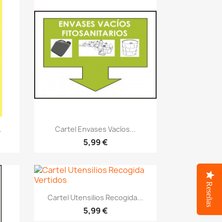
Vistazo rápido
visibility
.
Cartel Envases Vacíos...
5,99 €
Reseñas
Vistazo rápido
visibility
Cartel Utensilios Recogida...
5,99 €