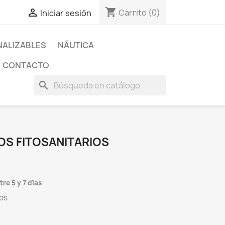
shopping_cart

Carrito
(0)
Iniciar sesión
ALIZABLES
NÁUTICA
CONTACTO
search
S FITOSANITARIOS
re 5 y 7 días
ios