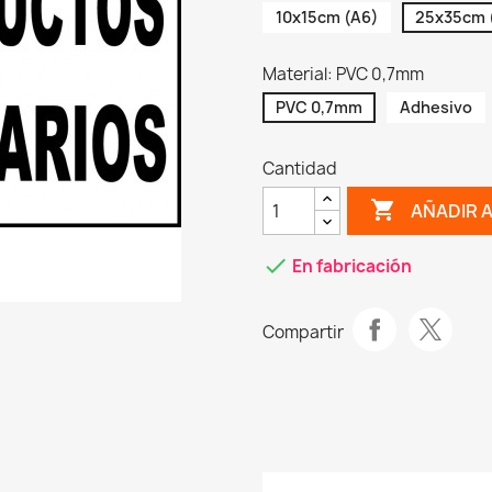
10x15cm (A6)
25x35cm 
Material: PVC 0,7mm
PVC 0,7mm
Adhesivo
Cantidad
shopping_cart
AÑADIR 
check
En fabricación
Compartir