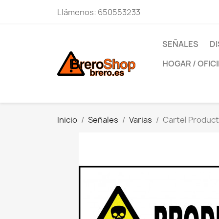
Llámenos:
650553233
SEÑALES
DI
HOGAR / OFIC
Inicio
Señales
Varias
Cartel Product