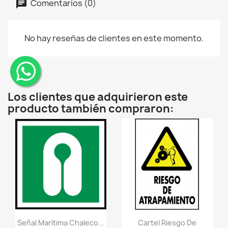
Comentarios (0)
No hay reseñas de clientes en este momento.
¨
Los clientes que adquirieron este
producto también compraron:
Vistazo rápido
Vistazo rápido
visibility
visibility
Señal Marítima Chaleco...
Cartel Riesgo De