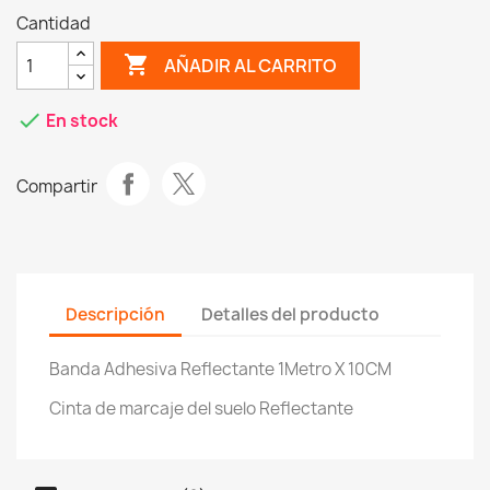
Cantidad
shopping_cart
AÑADIR AL CARRITO
check
En stock
Compartir
Descripción
Detalles del producto
Banda Adhesiva Reflectante 1Metro X 10CM
Cinta de marcaje del suelo Reflectante