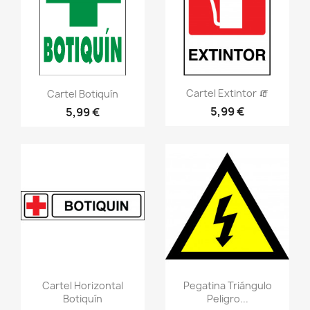
Vistazo rápido
visibility
Vistazo rápido
visibility
Cartel Extintor 🧯
Cartel Botiquín
5,99 €
5,99 €
Vistazo rápido
Vistazo rápido
visibility
visibility
Cartel Horizontal
Pegatina Triángulo
Botiquín
Peligro...