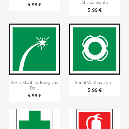
Atrapamiento
5,99 €
5,99 €
Vistazo rápido
Vistazo rápido
visibility
visibility
Señal Marítima Bengalas
Señal Marítima Aro...
De...
5,99 €
5,99 €